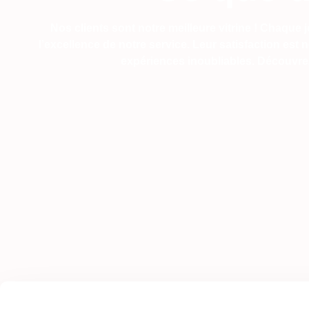
Nos clients sont notre meilleure vitrine ! Chaque
l’excellence de notre service. Leur satisfaction est
expériences inoubliables. Découvrez