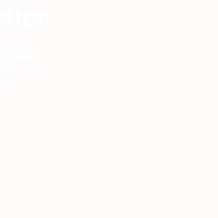
cher
iée pour
acontent
eux, d’un
vous