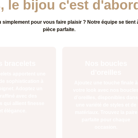
 le bijou c'est d'abor
implement pour vous faire plaisir ? Notre équipe se tient à
pièce parfaite.
 bracelets
Nos boucles
d’oreilles
elets apportent une
de sophistication à
Ajoutez une touche finale à
oignet. Adoptez un
votre look avec nos boucle
 raffiné avec des
d’oreilles, disponibles dans
s qui allient finesse
une variété de styles et de
et élégance.
matériaux. Trouvez la paire
parfaite pour chaque
occasion.