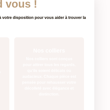
d vous !
 votre disposition pour vous aider à trouver la
Nos colliers
Nos colliers sont conçus
pour attirer tous les regards,
qu'ils soient délicats ou
s
audacieux. Chaque pièce est
pensée pour rehausser votre
décolleté avec élégance et
distinction.