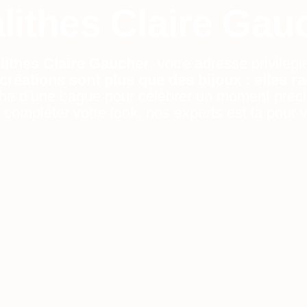
alithes Claire Gau
alithes Claire Gaucher
, votre adresse privilég
créations sont plus que des bijoux : elles r
che d’une bague pour célébrer un moment préci
r compléter votre look, nos experts est là pour 