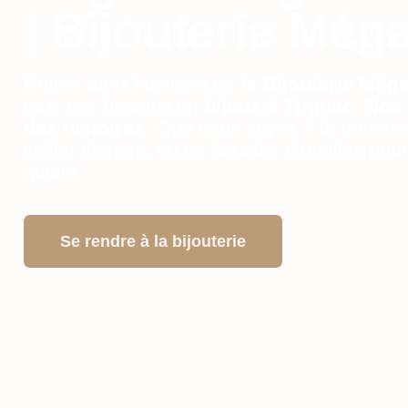
| Bijouterie Még
Entrez dans l’univers de
la Bijouterie Még
tous vos besoins en
bijoux à Trignac. Nos 
des histoires
. Que vous soyez à la recher
collier élégant, ou de boucles d’oreilles pou
guider.
Se rendre à la bijouterie