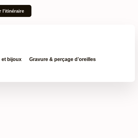
 l'itinéraire
et bijoux
Gravure & perçage d’oreilles