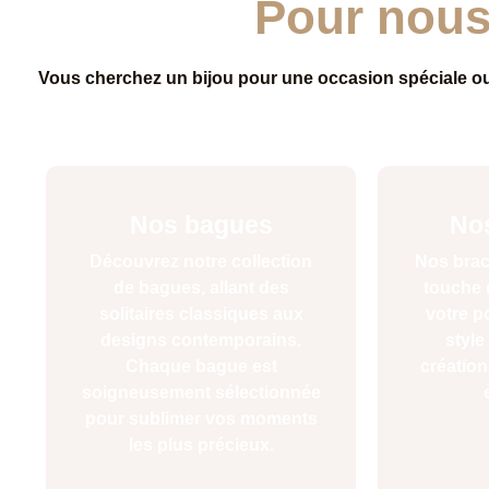
Pour nous,
Vous cherchez un bijou pour une occasion spéciale ou s
Nos bagues
Nos
Découvrez notre collection
Nos brac
de bagues, allant des
touche 
solitaires classiques aux
votre p
designs contemporains.
style
Chaque bague est
création
soigneusement sélectionnée
pour sublimer vos moments
les plus précieux.