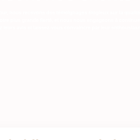
 jour, nous recevons des témoignages élogieux sur la qualité
 notre plus grande fierté, et nous nous engageons à continue
 leurs avis et laissez-vous convaincre par leur enthousias