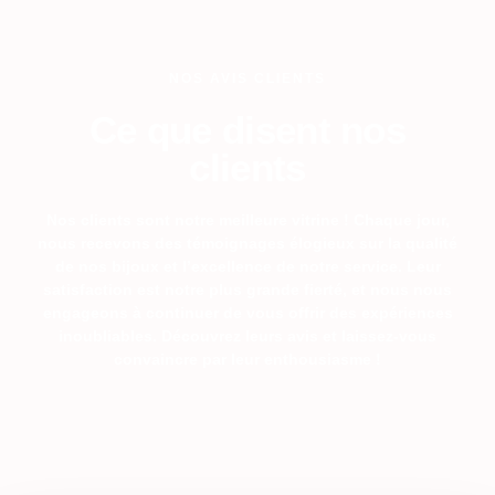
NOS AVIS CLIENTS
Ce que disent nos
clients
Nos clients sont notre meilleure vitrine ! Chaque jour,
nous recevons des témoignages élogieux sur la qualité
de nos bijoux et l’excellence de notre service. Leur
satisfaction est notre plus grande fierté, et nous nous
engageons à continuer de vous offrir des expériences
inoubliables. Découvrez leurs avis et laissez-vous
convaincre par leur enthousiasme !