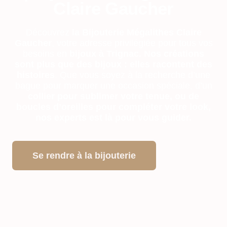
Claire Gaucher
Découvrez
la Bijouterie Mégalithes Claire
Gaucher
, votre adresse privilégiée pour tous vos
besoins en
bijoux à Trignac. Nos créations
sont plus que des bijoux : elles racontent des
histoires
. Que vous soyez à la recherche d’une
bague pour marquer une occasion spéciale, d’un
collier pour sublimer votre tenue, ou de
boucles d’oreilles pour compléter votre look,
nos experts est là pour vous guider.
Se rendre à la bijouterie