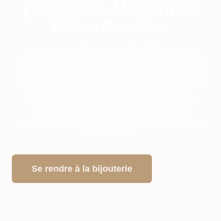
| Bijouterie Mégalithes
Claire Gaucher
Découvrez
la Bijouterie Mégalithes Claire
Gaucher
, votre adresse privilégiée pour tous vos
besoins en
bijoux à Saint-Brevin-les-Pins.
Ici,
chaque bijou raconte une histoire. Que vous
soyez à la recherche d’une bague pour
célébrer un moment précieux, d’un collier
élégant
, ou de boucles d’oreilles pour
compléter votre look, nos experts est là pour
vous guider.
Se rendre à la bijouterie