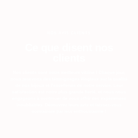
NOS AVIS CLIENTS
Ce que disent nos
clients
Nos clients sont notre meilleure vitrine ! Chaque jour,
nous recevons des témoignages élogieux sur la qualité
de nos bijoux et l’excellence de notre service. Leur
satisfaction est notre plus grande fierté, et nous nous
engageons à continuer de vous offrir des expériences
inoubliables. Découvrez leurs avis et laissez-vous
convaincre par leur enthousiasme !