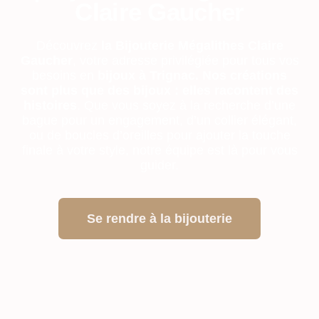
Claire Gaucher
Découvrez
la Bijouterie Mégalithes Claire
Gaucher
, votre adresse privilégiée pour tous vos
besoins en
bijoux à Trignac. Nos créations
sont plus que des bijoux : elles racontent des
histoires
. Que vous soyez à la recherche d’une
bague pour un engagement, d’un collier élégant,
ou de boucles d’oreilles pour ajouter la touche
finale à votre style, notre équipe est là pour vous
guider.
Se rendre à la bijouterie