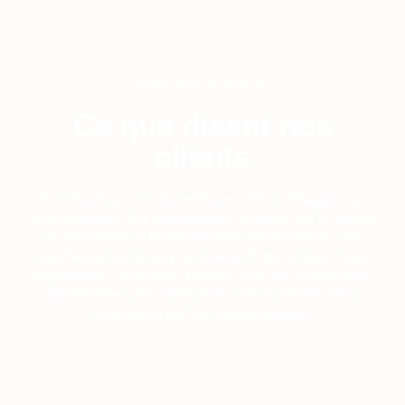
NOS AVIS CLIENTS
Ce que disent nos
clients
Nos clients sont notre meilleure vitrine ! Chaque jour,
nous recevons des témoignages élogieux sur la qualité
de nos bijoux et l’excellence de notre service. Leur
satisfaction est notre plus grande fierté, et nous nous
engageons à continuer de vous offrir des expériences
inoubliables. Découvrez leurs avis et laissez-vous
convaincre par leur enthousiasme !