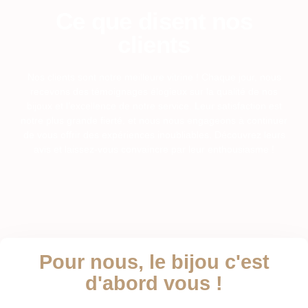
Ce que disent nos
clients
Nos clients sont notre meilleure vitrine ! Chaque jour, nous
recevons des témoignages élogieux sur la qualité de nos
bijoux et l’excellence de notre service. Leur satisfaction est
notre plus grande fierté, et nous nous engageons à continuer
de vous offrir des expériences inoubliables. Découvrez leurs
avis et laissez-vous convaincre par leur enthousiasme !
Pour nous, le bijou c'est
d'abord vous !