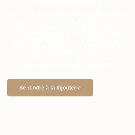
Claire Gaucher
Bienvenue chez
la Bijouterie Mégalithes Claire
Gaucher
, le lieu de confiance pour tous vos
besoins en
bijoux à Montoir-de-Bretagne. Nos
créations sont plus que des bijoux : elles
racontent des histoires
. Que vous soyez à la
recherche d’une bague pour un engagement, d’un
collier pour sublimer votre tenue, ou de
boucles d’oreilles pour compléter votre look,
notre équipe est là pour vous guider.
Se rendre à la bijouterie