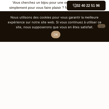
Vous cherchez un bijou pour une occasion spéciale ou
02 40 22 51 96
simplement pour vous faire plaisir ? Notre équipe se tient à
votre disposition pour vous aider à trouver la pièce parfaite.
Nous utilisons des cookies pour vous garantir la meilleure
expérience sur notre site web. Si vous continuez à utiliser ce
site, nous supposerons que vous en êtes satisfait.
OK
Nos bagues
Découvrez notre collection de bagues, allant des
solitaires classiques aux designs contemporains.
Chaque bague est soigneusement sélectionnée
pour sublimer vos moments les plus précieux.
Nos bracelets
Nos bracelets apportent une touche de
sophistication à votre poignet. Adoptez un style
raffiné avec des créations qui allient finesse et
élégance.