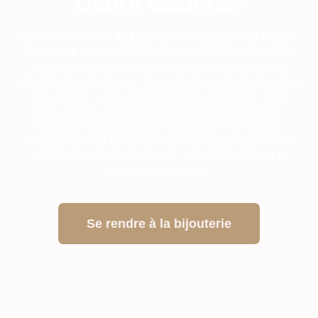
Claire Gaucher
Bienvenue chez
la Bijouterie Mégalithes Claire
Gaucher
, votre destination incontournable pour
tous vos besoins en adornements précieux à
Montoir-de-Bretagne. Nos créations sont plus que
des bijoux : elles racontent des histoires. Que
vous soyez à la recherche d’une bague pour
marquer une occasion spéciale, d’un collier
élégant, ou de boucles d’oreilles pour ajouter la
touche finale à votre style, notre équipe est là
pour vous guider.
Se rendre à la bijouterie