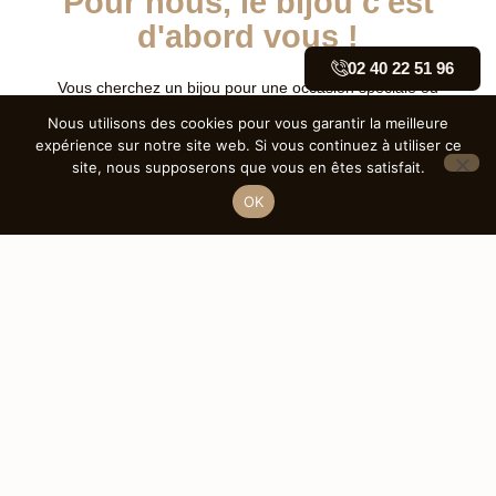
Pour nous, le bijou c'est
d'abord vous !
02 40 22 51 96
Vous cherchez un bijou pour une occasion spéciale ou
simplement pour vous faire plaisir ? Notre équipe se tient à
Nous utilisons des cookies pour vous garantir la meilleure
votre disposition pour vous aider à trouver la pièce parfaite.
expérience sur notre site web. Si vous continuez à utiliser ce
site, nous supposerons que vous en êtes satisfait.
OK
Nos bagues
Découvrez notre collection de bagues, allant des
solitaires classiques aux designs contemporains.
Chaque bague est soigneusement sélectionnée
pour sublimer vos moments les plus précieux.
Nos bracelets
Nos bracelets apportent une touche de