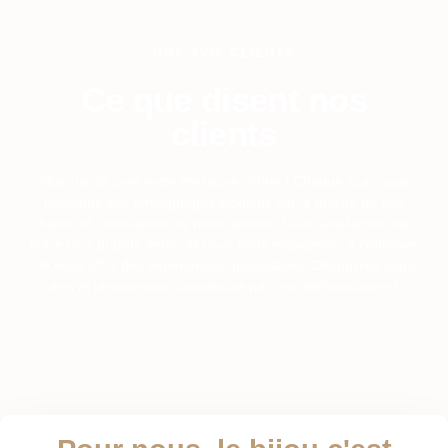
NOS AVIS CLIENTS
Ce que disent nos
clients
Nos clients sont notre meilleure vitrine ! Chaque jour, nous
recevons des témoignages élogieux sur la qualité de nos
bijoux et l’excellence de notre service. Leur satisfaction est
notre plus grande fierté, et nous nous engageons à continuer
de vous offrir des expériences inoubliables. Découvrez leurs
avis et laissez-vous convaincre par leur enthousiasme !