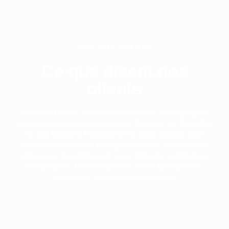
NOS AVIS CLIENTS
Ce que disent nos
clients
Nos clients sont notre meilleure vitrine ! Chaque jour,
nous recevons des témoignages élogieux sur la qualité
de nos bijoux et l’excellence de notre service. Leur
satisfaction est notre plus grande fierté, et nous nous
engageons à continuer de vous offrir des expériences
inoubliables. Découvrez leurs avis et laissez-vous
convaincre par leur enthousiasme !