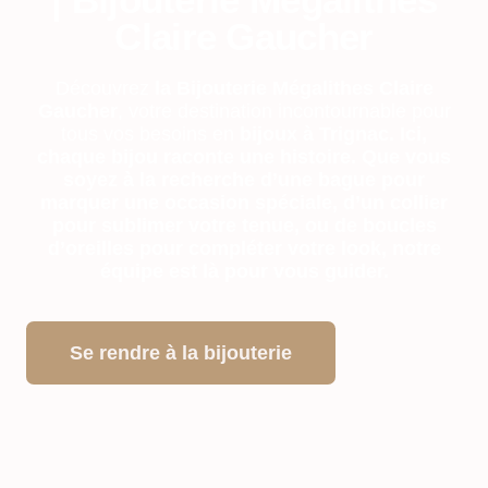
Claire Gaucher
Découvrez
la Bijouterie Mégalithes Claire
Gaucher
, votre destination incontournable pour
tous vos besoins en
bijoux à Trignac.
Ici,
chaque bijou raconte une histoire. Que vous
soyez à la recherche d’une bague pour
marquer une occasion spéciale, d’un
collier
pour sublimer votre tenue, ou de boucles
d’oreilles pour compléter votre look, notre
équipe est là pour vous guider.
Se rendre à la bijouterie