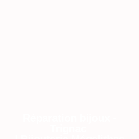
Réparation bijoux -
Trignac
| Bijouterie Mégalithes